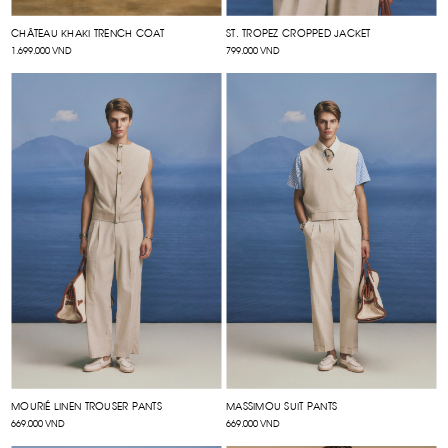
CHÂTEAU KHAKI TRENCH COAT
ST. TROPEZ CROPPED JACKET
1.699.000 VND
799.000 VND
MOURIÉ LINEN TROUSER PANTS
MASSIMOU SUIT PANTS
669.000 VND
669.000 VND