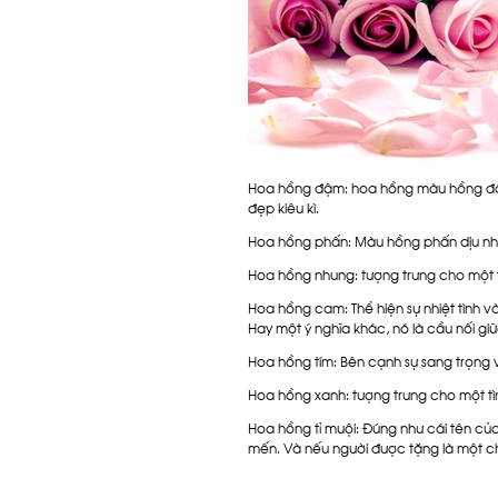
Hoa hồng đậm
: hoa hồng màu hồng đậ
đẹp kiêu kì.
Hoa hồng phấn
: Màu hồng phấn dịu nh
Hoa hồng nhung
: tượng trưng cho một 
Hoa hồng cam
: Thể hiện sự nhiệt tìn
Hay một ý nghĩa khác, nó là cầu nối giữ
Hoa hồng tím
: Bên cạnh sự sang trọng v
Hoa hồng xanh
: tượng trưng cho một tì
Hoa hồng tỉ muội
: Đúng như cái tên của
mến. Và nếu người được tặng là một ch