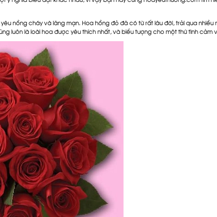
h yêu nồng cháy và lãng mạn. Hoa hồng đỏ đã có từ rất lâu đời, trải qua nhiều
g luôn là loài hoa được yêu thích nhất, và biểu tượng cho một thứ tình cảm vô