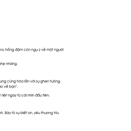
 ra, hồng đậm còn ngụ ý về một người
nhẹ nhàng.
hưng cũng hòa lẫn với sự ghen tuông.
ào về bạn".
iệt ngay từ cái nhìn đầu tiên.
. Bày tỏ sự biết ơn, yêu thương trìu