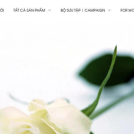
ỚI
TẤT CẢ SẢN PHẨM
BỘ SƯU TẬP | CAMPAIGN
FOR W