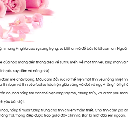
m mang ý nghĩa của sự sang trọng, sự biết ơn và để bày tỏ lời cảm ơn. Ngoài
ẹ của hoa mang đến thông điệp về sự trìu mến, về một tình yêu lãng mạn và 
tình yêu say đắm và nồng nhiệt.
h và đam mê cháy bỏng. Màu cam đầy rực rỡ thể hiện một tình yêu nồng nhiệt n
a tình bạn và tình yêu (bởi sự hòa trộn giữa vàng và đỏ) và ngụ ý rằng "tôi tự h
ốn có, hoa hồng tím còn thể hiện lòng say mê, chung thủy, và là tình yêu mãnh l
nh yêu bất diệt.
 hoa, hồng tỉ muội tượng trưng cho tình chị em thắm thiết. Cho tình cảm gia đình
àng trai, thông điệp được trao gửi ở đây chính là: Bạn là một đứa em ngoan.