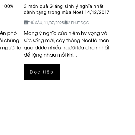
a 100%
3 món quà Giáng sinh ý nghĩa nhất
dành tặng trong mùa Noel 14/12/2017
THỨ SÁU, 11/07/2025
2 PHÚT ĐỌC
nên phổ
Mang ý nghĩa của niềm hy vọng và
ỗi chúng
sức sống mới, cây thông Noel là món
u người ta
quà được nhiều người lựa chọn nhất
để tặng nhau mỗi khi...
Đọc tiếp