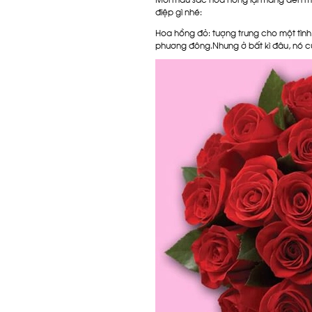
điệp gì nhé:
Hoa hồng đỏ
: tượng trưng cho một tìn
phương đông.Nhưng ở bất kì đâu, nó cũn