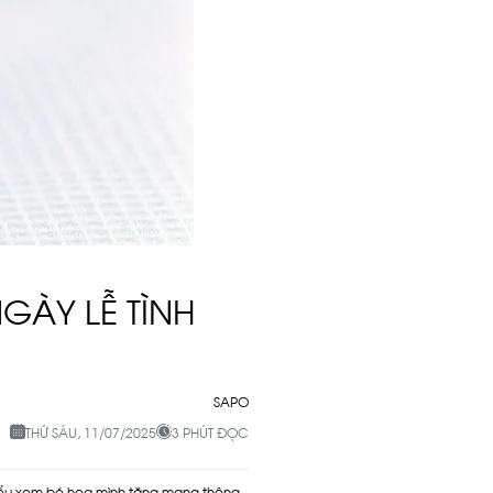
GÀY LỄ TÌNH
SAPO
THỨ SÁU, 11/07/2025
3 PHÚT ĐỌC
iểu xem bó hoa mình tặng mang thông