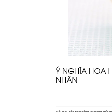
Ý NGHĨA HOA 
NHÂN
Mỗi màu sắc hoa hồng lại mang đến mộ