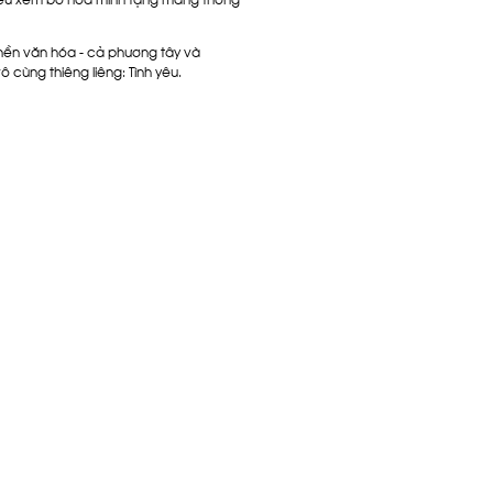
 nền văn hóa - cả phương tây và
 cùng thiêng liêng: Tình yêu.