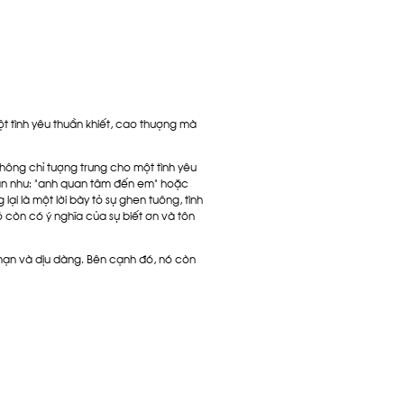
t tình yêu thuần khiết, cao thượng mà
hông chỉ tượng trưng cho một tình yêu
 hạn như: "anh quan tâm đến em" hoặc
i là một lời bày tỏ sự ghen tuông, tình
 còn có ý nghĩa của sự biết ơn và tôn
mạn và dịu dàng. Bên cạnh đó, nó còn