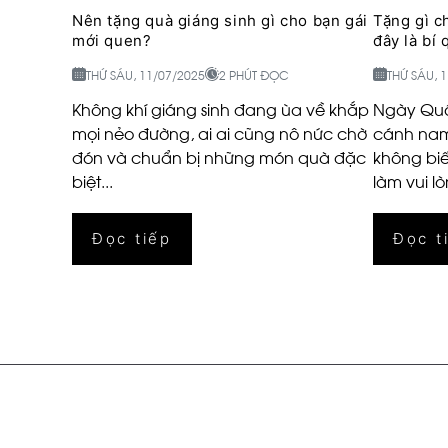
Nên tặng quà giáng sinh gì cho bạn gái
Tặng gì c
mới quen?
đây là bí 
THỨ SÁU, 11/07/2025
2 PHÚT ĐỌC
THỨ SÁU, 
Không khí giáng sinh đang ùa về khắp
Ngày Quố
mọi nẻo đường, ai ai cũng nô nức chờ
cánh nam
đón và chuẩn bị những món quà đặc
không bi
biệt...
làm vui lò
Đọc tiếp
Đọc t