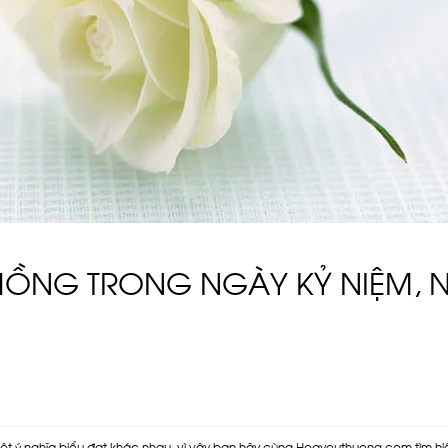
HỒNG TRONG NGÀY KỶ NIỆM, N
t ý nghĩa biểu đạt khác nhau, vì vậy bạn hãy cùng Hoayeuthuong.com tìm h