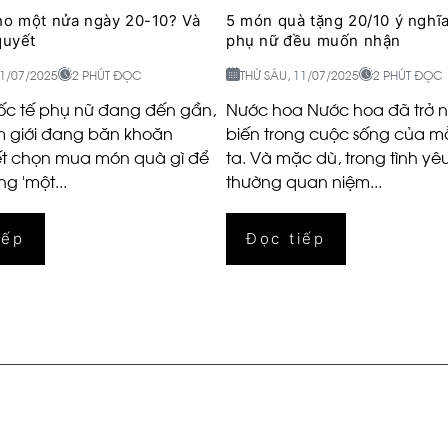
ho một nửa ngày 20-10? Và
5 món quà tặng 20/10 ý nghĩ
quyết
phụ nữ đều muốn nhận
11/07/2025
2 PHÚT ĐỌC
THỨ SÁU, 11/07/2025
2 PHÚT ĐỌC
c tế phụ nữ đang đến gần,
Nước hoa Nước hoa đã trở 
 giới đang băn khoăn
biến trong cuộc sống của m
ết chọn mua món quà gì để
ta. Và mặc dù, trong tình yê
ng 'một...
thường quan niệm...
iếp
Đọc tiếp