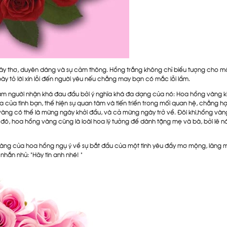
gây thơ, duyên dáng và sự cảm thông. Hồng trắng không chỉ biểu tượng cho mộ
ày tỏ lời xin lỗi đến người yêu nếu chẳng may bạn có mắc lỗi lầm.
a làm người nhận khá đau đầu bởi ý nghĩa khá đa dạng của nó: Hoa hồng vàng k
hoa của tình bạn, thể hiện sự quan tâm và tiến triển trong mối quan hệ, chẳng
ng có thể là mừng ngày khởi đầu, và cả mừng ngày trở về. Đôi khi,hồng vàng lạ
 đó, hoa hồng vàng cũng là loài hoa lý tưởng để dành tặng mẹ và bà, bởi lẽ nó
àng của hoa hồng ngụ ý về sự bắt đầu của một tình yêu đầy mơ mộng, lãng 
nhắn nhủ: "Hãy tin anh nhé! "