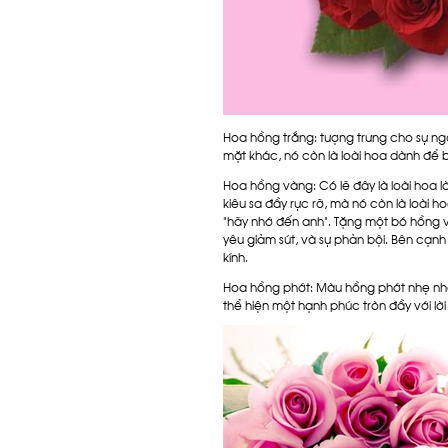
Hoa hồng trắng
: tượng trưng cho sự n
mặt khác, nó còn là loài hoa dành để b
Hoa hồng vàng
: Có lẽ đây là loài ho
kiêu sa đầy rực rỡ, mà nó còn là loài 
"hãy nhớ đến anh". Tặng một bó hồng và
yêu giảm sút, và sự phản bội. Bên cạnh
kính.
Hoa hồng phớt
: Màu hồng phớt nhẹ nh
thể hiện một hạnh phúc tròn đầy với lời 