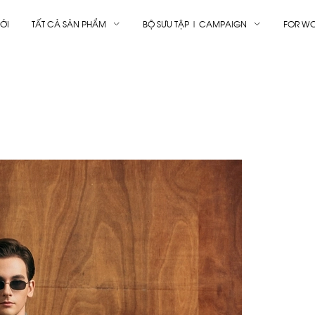
ỚI
TẤT CẢ SẢN PHẨM
BỘ SƯU TẬP | CAMPAIGN
FOR W