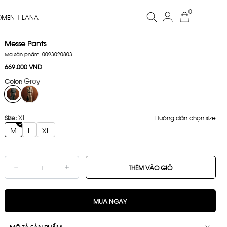
0
OMEN | LANA
Messe Pants
Mã sản phẩm:
0093020803
669.000 VND
Grey
Color:
XL
Hướng dẫn chọn size
Size:
M
L
XL
THÊM VÀO GIỎ
MUA NGAY