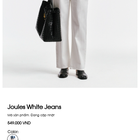
Joules White Jeans
Mã sản phẩm:
Đang cập nhật
549.000 VND
Color: