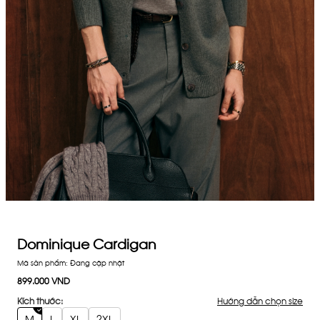
Dominique Cardigan
Mã sản phẩm:
Đang cập nhật
899.000 VND
Hướng dẫn chọn size
Kích thước:
M
L
XL
2XL