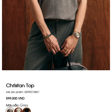
Christan Top
Mã sản phẩm:
0099010801
599.000 VND
Grey
Màu sắc: